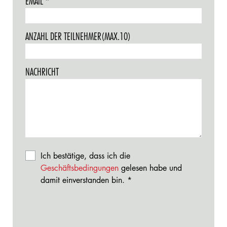
EMAIL
THIS
REQUIRED.
FIELD
IS
ANZAHL DER TEILNEHMER(MAX.10)
REQUIRED.
NACHRICHT
Ich bestätige, dass ich die
Geschäftsbedingungen
gelesen habe und
damit einverstanden bin.
This
field
is
required.