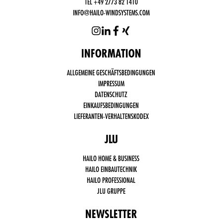
TEL +49 2773 82 1410
INFO@HAILO-WINDSYSTEMS.COM
INFORMATION
Funktional
ALLGEMEINE GESCHÄFTSBEDINGUNGEN
notwendige
Cookies
IMPRESSUM
(immer
DATENSCHUTZ
aktiv)
EINKAUFSBEDINGUNGEN
Drittanbieter
LIEFERANTEN-VERHALTENSKODEX
Cookies,
wie Social
Media,
JLU
Google
Analytics
HAILO HOME & BUSINESS
HAILO EINBAUTECHNIK
HAILO PROFESSIONAL
JLU GRUPPE
NEWSLETTER