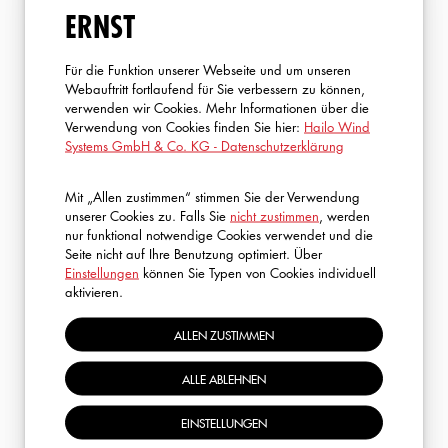
ERNST
Für die Funktion unserer Webseite und um unseren
Webauftritt fortlaufend für Sie verbessern zu können,
verwenden wir Cookies. Mehr Informationen über die
Verwendung von Cookies finden Sie hier:
Hailo Wind
Systems GmbH & Co. KG - Datenschutzerklärung
FRAGEN?
Mit „Allen zustimmen“ stimmen Sie der Verwendung
unserer Cookies zu. Falls Sie
nicht zustimmen
, werden
nur funktional notwendige Cookies verwendet und die
Ich helfe Ihnen gerne weiter! Kontaktieren Sie mich
Seite nicht auf Ihre Benutzung optimiert. Über
einfach – gemeinsam finden wir die ideale Lösung für Ihre
Einstellungen
können Sie Typen von Cookies individuell
aktivieren.
Bedürfnisse.
ALLEN ZUSTIMMEN
ROBIN SCHMITT
ALLE ABLEHNEN
S.A.R.A. (E-Learning & GWO)
+49 2773 82 1323
EINSTELLUNGEN
rschmitt@hailo-windsystems.com