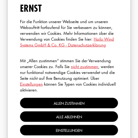
ERNST
Für die Funktion unserer Webseite und um unseren
Webauftritt fortlaufend für Sie verbessern zu können,
verwenden wir Cookies. Mehr Informationen über die
Verwendung von Cookies finden Sie hier:
Hailo Wind
Systems GmbH & Co. KG - Datenschutzerklärung
FRAGEN?
Mit „Allen zustimmen“ stimmen Sie der Verwendung
unserer Cookies zu. Falls Sie
nicht zustimmen
, werden
nur funktional notwendige Cookies verwendet und die
Ich helfe Ihnen gerne weiter! Kontaktieren Sie mich
Seite nicht auf Ihre Benutzung optimiert. Über
einfach – gemeinsam finden wir die ideale Lösung für Ihre
Einstellungen
können Sie Typen von Cookies individuell
aktivieren.
Bedürfnisse.
ALLEN ZUSTIMMEN
ROBIN SCHMITT
ALLE ABLEHNEN
S.A.R.A. (E-Learning & GWO)
+49 2773 82 1323
EINSTELLUNGEN
rschmitt@hailo-windsystems.com