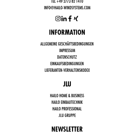
TEL +49 2773 82 1410
INFO@HAILO-WINDSYSTEMS.COM
INFORMATION
Funktional
ALLGEMEINE GESCHÄFTSBEDINGUNGEN
notwendige
Cookies
IMPRESSUM
(immer
DATENSCHUTZ
aktiv)
EINKAUFSBEDINGUNGEN
Drittanbieter
LIEFERANTEN-VERHALTENSKODEX
Cookies,
wie Social
Media,
JLU
Google
Analytics
HAILO HOME & BUSINESS
HAILO EINBAUTECHNIK
HAILO PROFESSIONAL
JLU GRUPPE
NEWSLETTER