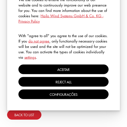
Safety And Rescue Academy -
website and to continuously improve our web presence
for you. You can find more information about the use of
Hochwerk
cookies here:
Hailo Wind Systems GmbH & Co. KG -
Reinhold-Würth-Str. 4
Privacy Policy
Schulungsort
71672 Marbach am Neckar
oder nach Absprache bzgl.
With "agree to all" you agree to the use of our cookies.
Umsetzbarkeit vor Ort (Inhouse)
If you
do not agree
, only functionally necessary cookies
will be used and the site will not be optimized for your
Gültigkeit des
use. You can activate the types of cookies individually
1 Jahr
via
settings
.
Zertifikates
ACEITAR
Entspricht den Vorgaben der DGUV-
Regel 112-198 / 199
Bemerkungen
REJECT ALL
Samstagschulung bei Kundenbedarf
nach Absprache realisierbar
CONFIGURAÇÕES
BACK TO LIST