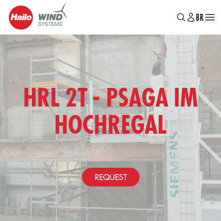
MAIN
Pular
BR
EN
DE
para
MENU
o
conteúdo
principal
HRL 2T - PSAGA IM
HOCHREGAL
REQUEST