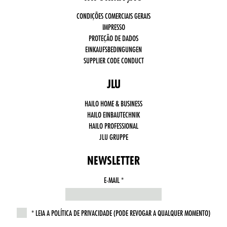
CONDIÇÕES COMERCIAIS GERAIS
IMPRESSO
PROTEÇÃO DE DADOS
Functionally
EINKAUFSBEDINGUNGEN
necessary
SUPPLIER CODE CONDUCT
cookies
(always
active)
JLU
Third
party
HAILO HOME & BUSINESS
cookies,
HAILO EINBAUTECHNIK
such as
social
HAILO PROFESSIONAL
media,
JLU GRUPPE
Google
Analytics
NEWSLETTER
E-MAIL
THIS
FIELD
IS
LEIA A POLÍTICA DE PRIVACIDADE (PODE REVOGAR A QUALQUER MOMENTO)
REQUIRED.