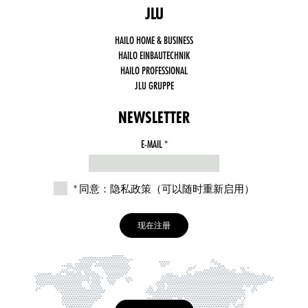
JLU
Third
party
cookies,
HAILO HOME & BUSINESS
such as
HAILO EINBAUTECHNIK
social
media,
HAILO PROFESSIONAL
Google
JLU GRUPPE
Analytics
NEWSLETTER
E-MAIL
THIS
FIELD
IS
同意：隐私政策（可以随时重新启用）
REQUIRED.