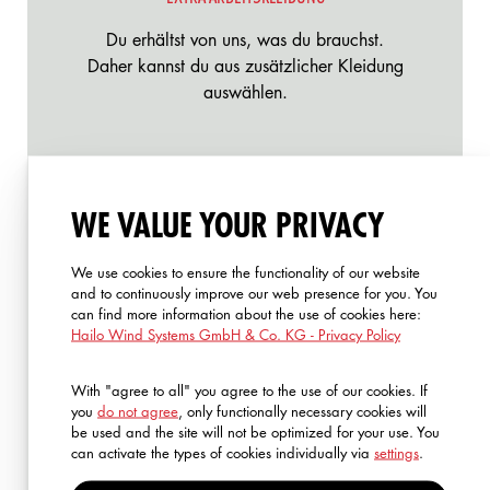
Du erhältst von uns, was du brauchst.
Daher kannst du aus zusätzlicher Kleidung
auswählen.
WE VALUE YOUR PRIVACY
FLEXIBLE ARBEITSZEIT
We use cookies to ensure the functionality of our website
Für maximale Work-Life-Balance profitierst
and to continuously improve our web presence for you. You
du von einer großzügigen
can find more information about the use of cookies here:
Arbeitszeitregelung.
Hailo Wind Systems GmbH & Co. KG - Privacy Policy
With "agree to all" you agree to the use of our cookies. If
you
do not agree
, only functionally necessary cookies will
be used and the site will not be optimized for your use. You
can activate the types of cookies individually via
settings
.
SMARTPHONE