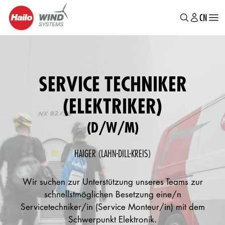
MAIN
跳
CN
EN
DE
转
MENU
到
主
要
内
容
SERVICE TECHNIKER
(ELEKTRIKER)
(D/W/M)
HAIGER (LAHN-DILL-KREIS)
Wir suchen zur Unterstützung unseres Teams zur
schnellstmöglichen Besetzung eine/n
Servicetechniker/in (Service Monteur/in) mit dem
Schwerpunkt Elektronik.