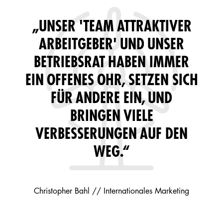
„SICHERHEIT,
ZUVERLÄSSIGKEIT UND
QUALITÄT STEHEN BEI UNS,
UNSEREN PRODUKTEN,
SERVICES UND TRAININGS
IMMER AN ERSTER STELLE.“
Dennis Wittemann // Leitung Qualitäts-
Management