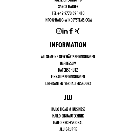
35708 HAIGER
TEL +49 2773 82 1410
INFO@HAILO-WINDSYSTEMS.COM
INFORMATION
Funktional
ALLGEMEINE GESCHÄFTSBEDINGUNGEN
notwendige
Cookies
IMPRESSUM
(immer
DATENSCHUTZ
aktiv)
EINKAUFSBEDINGUNGEN
Drittanbieter
LIEFERANTEN-VERHALTENSKODEX
Cookies,
wie Social
Media,
JLU
Google
Analytics
HAILO HOME & BUSINESS
HAILO EINBAUTECHNIK
HAILO PROFESSIONAL
JLU GRUPPE