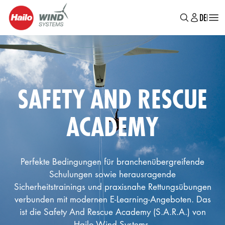
MAIN
Direkt
DE
EN
BR
zum
MENU
Inhalt
SAFETY AND RESCUE
ACADEMY
Perfekte Bedingungen für branchenübergreifende
Schulungen sowie herausragende
Sicherheitstrainings und praxisnahe Rettungsübungen
verbunden mit modernen E-Learning-Angeboten. Das
ist die Safety And Rescue Academy (S.A.R.A.) von
Hailo Wind Systems.