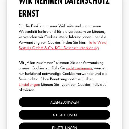
WIR NEHMEN DATENSCHUTZ
von überall aus bequem wichtige Sicherheitstrainings, wie
z. B. die Online-Trainings zur Bedienung der Hailo Wind
ERNST
Systems Servicelifte, durchführen. Umfangreiche
Trainingsvideos und Zwischenprüfungen sorgen dabei für
Für die Funktion unserer Webseite und um unseren
einen nachhaltigen Lernerfolg. Mit unserem E-Learning
Webauftritt fortlaufend für Sie verbessern zu können,
verwenden wir Cookies. Mehr Informationen über die
sparen Sie – insbesondere im Vergleich zu
Verwendung von Cookies finden Sie hier:
Hailo Wind
Präsenztrainings – viel Zeit und Geld. Darüber hinaus
Systems GmbH & Co. KG - Datenschutzerklärung
werden Sie umfangreich über bewährte Arbeits- und
Gesundheitsschutzmaßnahmen informiert, wodurch Sie in
Mit „Allen zustimmen“ stimmen Sie der Verwendung
der Lage sind Ihre eigene Arbeitssicherheit - wie auch die
unserer Cookies zu. Falls Sie
nicht zustimmen
, werden
Sicherheit anderer Personen - am Arbeitsplatz zu
nur funktional notwendige Cookies verwendet und die
Seite nicht auf Ihre Benutzung optimiert. Über
gewährleisten.
Einstellungen
können Sie Typen von Cookies individuell
aktivieren.
Darüber hinaus bietet Ihnen unser modernes E-Learning
viele nützliche Funktionen. So werden Sie automatisch
ALLEN ZUSTIMMEN
über neue Sicherheitsinformationen und vor dem Ablauf
ALLE ABLEHNEN
ihrer Zertifikate informiert. Nach dem erfolgreichen
Abschluss eines Kurses stehen Ihnen darüber hinaus alle
EINSTELLUNGEN