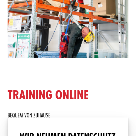
TRAINING ONLINE
BEQUEM VON ZUHAUSE
Auf unserer
E-Learning-Plattform
können Sie jederzeit und