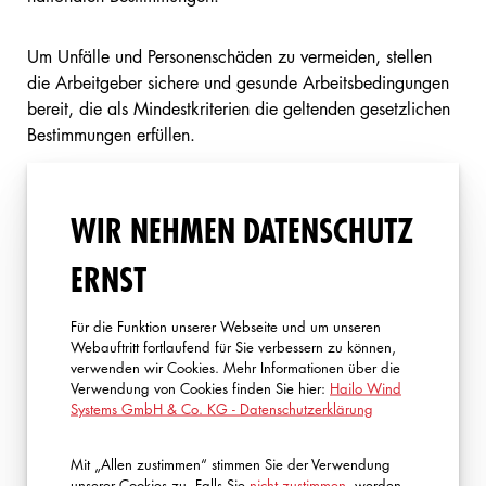
Um Unfälle und Personenschäden zu vermeiden, stellen
die Arbeitgeber sichere und gesunde Arbeitsbedingungen
bereit, die als Mindestkriterien die geltenden gesetzlichen
Bestimmungen erfüllen.
Das Unternehmen unterstützt eine ständige
WIR NEHMEN DATENSCHUTZ
Weiterentwicklung zur Verbesserung der Arbeitswelt.
ERNST
Arbeitszeit
Für die Funktion unserer Webseite und um unseren
Das Unternehmen hält die Arbeitsnormen hinsichtlich der
Webauftritt fortlaufend für Sie verbessern zu können,
verwenden wir Cookies. Mehr Informationen über die
höchst zulässigen Arbeitszeit und der Vergütung,
Verwendung von Cookies finden Sie hier:
Hailo Wind
insbesondere hinsichtlich des Vergütungsniveaus, gemäß
Systems GmbH & Co. KG - Datenschutzerklärung
den geltenden Gesetzen und Bestimmungen ein.
Mit „Allen zustimmen“ stimmen Sie der Verwendung
Vergütung
unserer Cookies zu. Falls Sie
nicht zustimmen
, werden