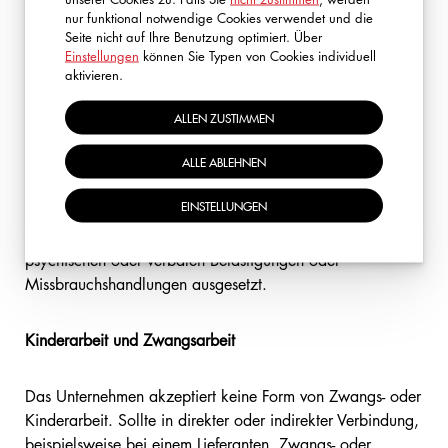
nur funktional notwendige Cookies verwendet und die
Seite nicht auf Ihre Benutzung optimiert. Über
Die Vergütung einschließlich Löhne, Überstunden und
Einstellungen
können Sie Typen von Cookies individuell
aktivieren.
Nebenleistungen erfolgt zumindest in der im geltenden
Recht und Gesetz festgelegten Höhe oder liegt darüber.
ALLEN ZUSTIMMEN
Belästigung
ALLE ABLEHNEN
EINSTELLUNGEN
Die Mitarbeiter werden keinerlei körperlichen
Züchtigungen oder anderweitigen körperlichen, sexuellen,
psychischen oder verbalen Belästigungen oder
Missbrauchshandlungen ausgesetzt.
Kinderarbeit und Zwangsarbeit
Das Unternehmen akzeptiert keine Form von Zwangs- oder
Kinderarbeit. Sollte in direkter oder indirekter Verbindung,
beispielsweise bei einem Lieferanten, Zwangs- oder