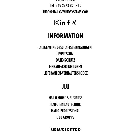
TEL +49 2773 82 1410
INFO@HAILO-WINDSYSTEMS.COM
INFORMATION
Funktional
ALLGEMEINE GESCHÄFTSBEDINGUNGEN
notwendige
Cookies
IMPRESSUM
(immer
DATENSCHUTZ
aktiv)
EINKAUFSBEDINGUNGEN
Drittanbieter
LIEFERANTEN-VERHALTENSKODEX
Cookies,
wie Social
Media,
JLU
Google
Analytics
HAILO HOME & BUSINESS
HAILO EINBAUTECHNIK
HAILO PROFESSIONAL
JLU GRUPPE
NEWSLETTER