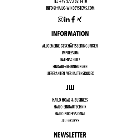
TEL +49 2773 82 1410
INFO@HAILO-WINDSYSTEMS.COM
INFORMATION
Funktional
ALLGEMEINE GESCHÄFTSBEDINGUNGEN
notwendige
Cookies
IMPRESSUM
(immer
DATENSCHUTZ
aktiv)
EINKAUFSBEDINGUNGEN
Drittanbieter
LIEFERANTEN-VERHALTENSKODEX
Cookies,
wie Social
Media,
JLU
Google
Analytics
HAILO HOME & BUSINESS
HAILO EINBAUTECHNIK
HAILO PROFESSIONAL
JLU GRUPPE
NEWSLETTER