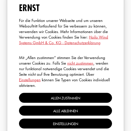
ERNST
Für die Funktion unserer Webseite und um unseren
Webauftritt fortlaufend für Sie verbessern zu können,
verwenden wir Cookies. Mehr Informationen über die
Verwendung von Cookies finden Sie hier:
Hailo Wind
Systems GmbH & Co. KG - Datenschutzerklärung
FRAGEN?
Mit „Allen zustimmen“ stimmen Sie der Verwendung
unserer Cookies zu. Falls Sie
nicht zustimmen
, werden
nur funktional notwendige Cookies verwendet und die
Ich helfe Ihnen gerne weiter! Kontaktieren Sie mich
Seite nicht auf Ihre Benutzung optimiert. Über
einfach – gemeinsam finden wir die ideale Lösung für Ihre
Einstellungen
können Sie Typen von Cookies individuell
aktivieren.
Bedürfnisse.
ALLEN ZUSTIMMEN
ROBIN SCHMITT
ALLE ABLEHNEN
S.A.R.A. (E-Learning & GWO)
+49 2773 82 1323
EINSTELLUNGEN
rschmitt@hailo-windsystems.com