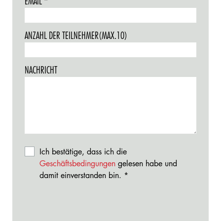
EMAIL
THIS
REQUIRED.
FIELD
IS
ANZAHL DER TEILNEHMER(MAX.10)
REQUIRED.
NACHRICHT
Ich bestätige, dass ich die
Geschäftsbedingungen
gelesen habe und
damit einverstanden bin.
This
field
is
required.