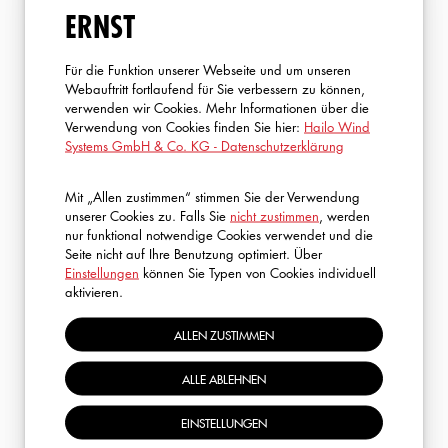
ERNST
Für die Funktion unserer Webseite und um unseren
Webauftritt fortlaufend für Sie verbessern zu können,
verwenden wir Cookies. Mehr Informationen über die
Verwendung von Cookies finden Sie hier:
Hailo Wind
Systems GmbH & Co. KG - Datenschutzerklärung
FRAGEN?
Mit „Allen zustimmen“ stimmen Sie der Verwendung
unserer Cookies zu. Falls Sie
nicht zustimmen
, werden
nur funktional notwendige Cookies verwendet und die
Ich helfe Ihnen gerne weiter! Kontaktieren Sie mich
Seite nicht auf Ihre Benutzung optimiert. Über
einfach – gemeinsam finden wir die ideale Lösung für Ihre
Einstellungen
können Sie Typen von Cookies individuell
aktivieren.
Bedürfnisse.
ALLEN ZUSTIMMEN
ROBIN SCHMITT
ALLE ABLEHNEN
S.A.R.A. (E-Learning & GWO)
+49 2773 82 1323
EINSTELLUNGEN
rschmitt@hailo-windsystems.com