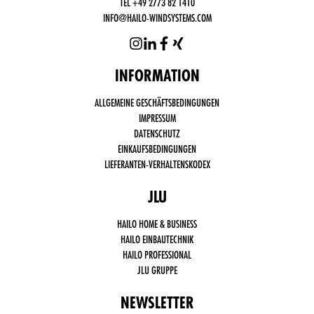
TEL +49 2773 82 1410
INFO@HAILO-WINDSYSTEMS.COM
INFORMATION
Funktional
ALLGEMEINE GESCHÄFTSBEDINGUNGEN
notwendige
Cookies
IMPRESSUM
(immer
DATENSCHUTZ
aktiv)
EINKAUFSBEDINGUNGEN
Drittanbieter
LIEFERANTEN-VERHALTENSKODEX
Cookies,
wie Social
Media,
JLU
Google
Analytics
HAILO HOME & BUSINESS
HAILO EINBAUTECHNIK
HAILO PROFESSIONAL
JLU GRUPPE
NEWSLETTER