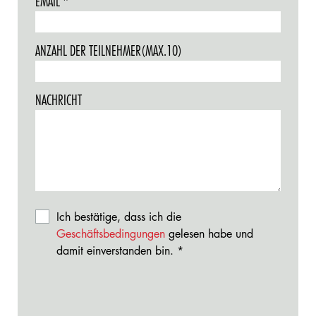
EMAIL
THIS
REQUIRED.
FIELD
IS
ANZAHL DER TEILNEHMER(MAX.10)
REQUIRED.
NACHRICHT
Ich bestätige, dass ich die
Geschäftsbedingungen
gelesen habe und
damit einverstanden bin.
This
field
is
required.