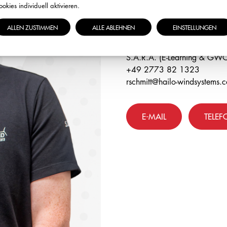
ideale Lösung für Ihre Bedürfn
okies individuell aktivieren.
ALLEN ZUSTIMMEN
ALLE ABLEHNEN
EINSTELLUNGEN
ROBIN SCHMITT
S.A.R.A. (E-Learning & GW
+49 2773 82 1323
rschmitt@hailo-windsystems.
E-MAIL
TELEF