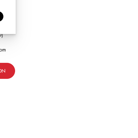
isse.
O)
com
ON