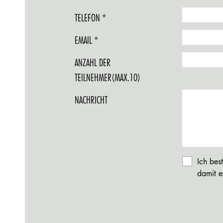
IS
FIELD
TELEFON
REQUIRED.
THIS
IS
FIELD
EMAIL
REQUIRED.
THIS
IS
FIELD
ANZAHL DER
REQUIRED.
IS
TEILNEHMER(MAX.10)
REQUIRED.
NACHRICHT
Ich bes
damit e