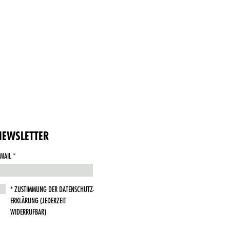
NEWSLETTER
-MAIL
THIS
FIELD
IS
ZUSTIMMUNG DER DATENSCHUTZ-
REQUIRED.
ERKLÄRUNG (JEDERZEIT
WIDERRUFBAR)