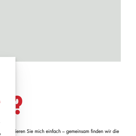
N?
-
e
! Kontaktieren Sie mich einfach – gemeinsam finden wir die
n