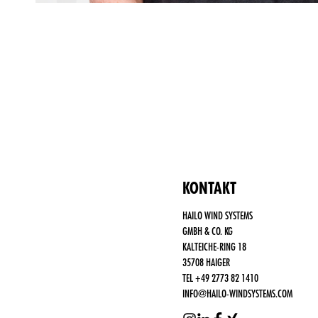
Funktional
notwendige
Cookies
(immer
aktiv)
Drittanbieter
Cookies,
wie Social
Media,
Google
Analytics
KONTAKT
HAILO WIND SYSTEMS
GMBH & CO. KG
KALTEICHE-RING 18
35708 HAIGER
TEL +49 2773 82 1410
INFO@HAILO-WINDSYSTEMS.COM