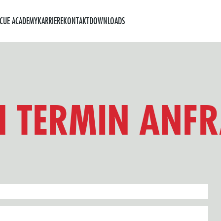
Direkt
zum
SCUE ACADEMY
KARRIERE
KONTAKT
DOWNLOADS
Inhalt
N TERMIN ANF