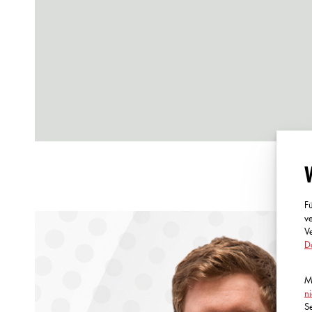
F
v
V
D
M
n
S