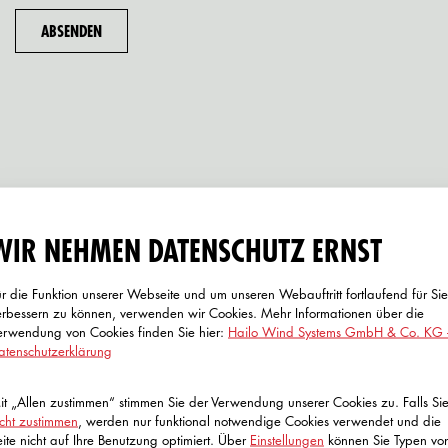
WIR NEHMEN DATENSCHUTZ ERNST
ür die Funktion unserer Webseite und um unseren Webauftritt fortlaufend für Sie
FRAGE
erbessern zu können, verwenden wir Cookies. Mehr Informationen über die
erwendung von Cookies finden Sie hier:
Hailo Wind Systems GmbH & Co. KG 
atenschutzerklärung
it „Allen zustimmen“ stimmen Sie der Verwendung unserer Cookies zu. Falls Si
icht zustimmen
, werden nur funktional notwendige Cookies verwendet und die
Ich helfe Ihnen gerne weiter
eite nicht auf Ihre Benutzung optimiert. Über
Einstellungen
können Sie Typen vo