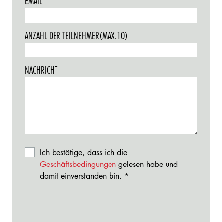
EMAIL
THIS
REQUIRED.
FIELD
IS
ANZAHL DER TEILNEHMER(MAX.10)
REQUIRED.
NACHRICHT
Ich bestätige, dass ich die
Geschäftsbedingungen
gelesen habe und
damit einverstanden bin.
This
field
is
required.