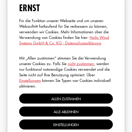
ERNST
Für die Funktion unserer Webseite und um unseren
Webauftritt fortlaufend für Sie verbessern zu können,
verwenden wir Cookies. Mehr Informationen über die
Verwendung von Cookies finden Sie hier:
Hailo Wind
Systems GmbH & Co. KG - Datenschutzerklärung
FRAGEN?
Mit „Allen zustimmen“ stimmen Sie der Verwendung
unserer Cookies zu. Falls Sie
nicht zustimmen
, werden
nur funktional notwendige Cookies verwendet und die
Ich helfe Ihnen gerne weiter! Kontaktieren Sie mich
Seite nicht auf Ihre Benutzung optimiert. Über
einfach – gemeinsam finden wir die ideale Lösung für Ihre
Einstellungen
können Sie Typen von Cookies individuell
aktivieren.
Bedürfnisse.
ALLEN ZUSTIMMEN
ROBIN SCHMITT
ALLE ABLEHNEN
S.A.R.A. (E-Learning & GWO)
+49 2773 82 1323
EINSTELLUNGEN
rschmitt@hailo-windsystems.com