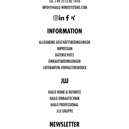
TEL +49 2773 82 1410
INFO@HAILO-WINDSYSTEMS.COM
INFORMATION
Funktional
ALLGEMEINE GESCHÄFTSBEDINGUNGEN
notwendige
Cookies
IMPRESSUM
(immer
DATENSCHUTZ
aktiv)
EINKAUFSBEDINGUNGEN
Drittanbieter
LIEFERANTEN-VERHALTENSKODEX
Cookies,
wie Social
Media,
JLU
Google
Analytics
HAILO HOME & BUSINESS
HAILO EINBAUTECHNIK
HAILO PROFESSIONAL
JLU GRUPPE
NEWSLETTER