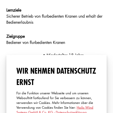
Lernziele
Sicherer Betrieb von flurbedienten Kranen und erhalt der
Bedienerlaubnis
Zielgruppe
Bediener von flurbedienten Kranen
• Mindestalter 18 Jahre
Anforderungen
• Eignung zum Führen flurbedienter
an die
Krane
WIR NEHMEN DATENSCHUTZ
Teilnehmer
• Arbeitskleidung und
Sicherheitsschuhe
ERNST
Dauer
1 Tag
Für die Funktion unserer Webseite und um unseren
Webauftritt fortlaufend für Sie verbessern zu können,
Teilnehmerzahl
Max. 10 pro Gruppe
verwenden wir Cookies. Mehr Informationen über die
Verwendung von Cookies finden Sie hier:
Hailo Wind
Systems GmbH & Co. KG - Datenschutzerklärung