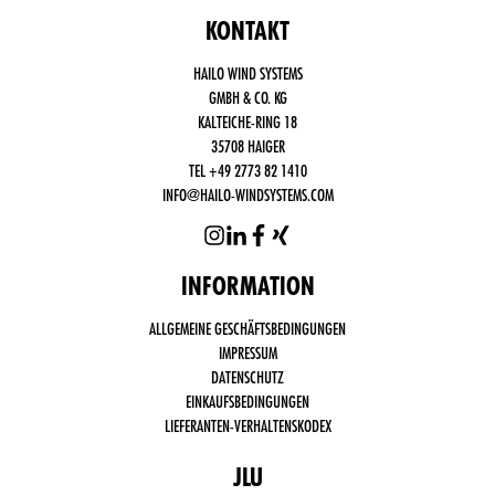
KONTAKT
HAILO WIND SYSTEMS
GMBH & CO. KG
KALTEICHE-RING 18
35708 HAIGER
TEL +49 2773 82 1410
INFO@HAILO-WINDSYSTEMS.COM
INFORMATION
Funktional
ALLGEMEINE GESCHÄFTSBEDINGUNGEN
notwendige
Cookies
IMPRESSUM
(immer
DATENSCHUTZ
aktiv)
EINKAUFSBEDINGUNGEN
Drittanbieter
LIEFERANTEN-VERHALTENSKODEX
Cookies,
wie Social
Media,
JLU
Google