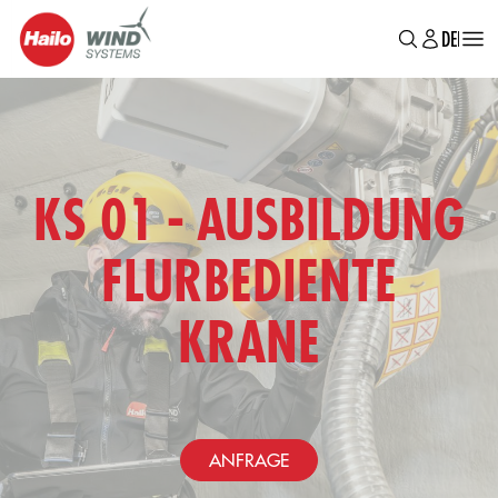
MAIN
Direkt
DE
EN
BR
zum
MENU
Inhalt
KS 01 - AUSBILDUNG
FLURBEDIENTE
KRANE
ANFRAGE