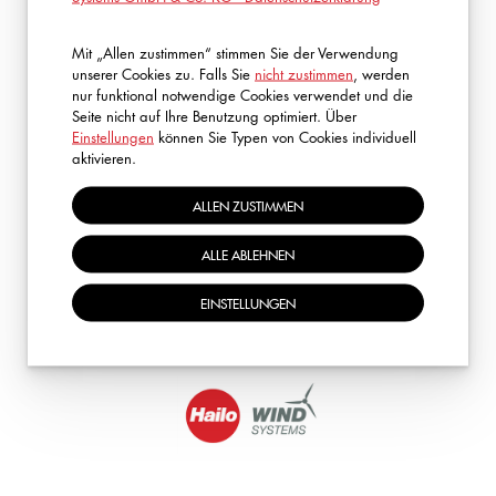
Safety And Rescue Academy
Siemensstrasse 20
Schulungsort
Mit „Allen zustimmen“ stimmen Sie der Verwendung
35708 Haiger
unserer Cookies zu. Falls Sie
nicht zustimmen
, werden
oder vor Ort (Inhouse)
nur funktional notwendige Cookies verwendet und die
Seite nicht auf Ihre Benutzung optimiert. Über
Gültigkeit des
Unbegrenzt. Wir empfehlen eine
Einstellungen
können Sie Typen von Cookies individuell
Zertifikates
Auffrischung nach 5 Jahren
aktivieren.
ALLEN ZUSTIMMEN
ZURÜCK ZUR ÜBERSICHT
ALLE ABLEHNEN
EINSTELLUNGEN