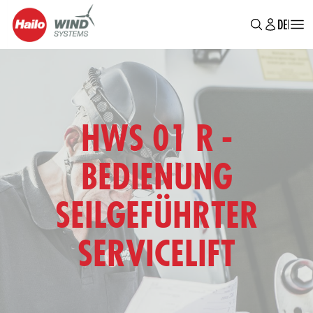
MAIN
Direkt
DE
EN
BR
zum
MENU
Inhalt
HWS 01 R -
BEDIENUNG
SEILGEFÜHRTER
SERVICELIFT