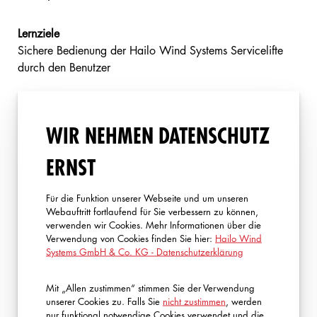
Lernziele
Sichere Bedienung der Hailo Wind Systems Servicelifte
durch den Benutzer
Zielgruppe
Personengruppen, die mit Hailo Wind Systems
WIR NEHMEN DATENSCHUTZ
Serviceliften arbeiten
ERNST
• Mindestalter 18 Jahre
Anforderungen an
• Computer, Laptop oder
Für die Funktion unserer Webseite und um unseren
die Teilnehmer
Smartphone mit
Webauftritt fortlaufend für Sie verbessern zu können,
verwenden wir Cookies. Mehr Informationen über die
Internetanschluss
Verwendung von Cookies finden Sie hier:
Hailo Wind
Systems GmbH & Co. KG - Datenschutzerklärung
Dauer
ca. 2-3 Stunden
Mit „Allen zustimmen“ stimmen Sie der Verwendung
Zertifikatsgültigkeit
2 Jahre
unserer Cookies zu. Falls Sie
nicht zustimmen
, werden
nur funktional notwendige Cookies verwendet und die