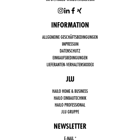
INFORMATION
Funktional
ALLGEMEINE GESCHÄFTSBEDINGUNGEN
notwendige
Cookies
IMPRESSUM
(immer
DATENSCHUTZ
aktiv)
EINKAUFSBEDINGUNGEN
Drittanbieter
LIEFERANTEN-VERHALTENSKODEX
Cookies,
wie Social
Media,
JLU
Google
Analytics
HAILO HOME & BUSINESS
HAILO EINBAUTECHNIK
HAILO PROFESSIONAL
JLU GRUPPE
NEWSLETTER
E-MAIL
THIS