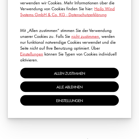
Siemensstrasse 20
verwenden wir Cookies. Mehr Informationen über die
Verwendung von Cookies finden Sie hier:
Hailo Wind
35708 Haiger
Schulungsort
Systems GmbH & Co. KG - Datenschutzerklärung
oder vor Ort (Inhouse) nach
vorheriger Abstimmung, es wird ein
Mit „Allen zustimmen“ stimmen Sie der Verwendung
Hochregalstapler benötigt
unserer Cookies zu. Falls Sie
nicht zustimmen
, werden
nur funktional notwendige Cookies verwendet und die
Gültigkeit des
Seite nicht auf Ihre Benutzung optimiert. Über
1 Jahr
Zertifikates
Einstellungen
können Sie Typen von Cookies individuell
aktivieren.
Entspricht den Vorgaben der DGUV-
Bemerkungen
ALLEN ZUSTIMMEN
Regel 112-198 und 112-199
ALLE ABLEHNEN
ZURÜCK ZUR ÜBERSICHT
EINSTELLUNGEN