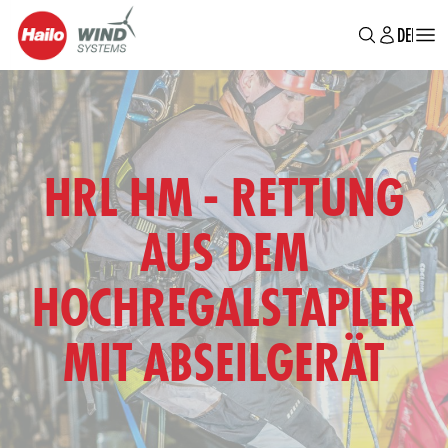
MAIN
Direkt
DE
EN
BR
zum
MENU
Inhalt
HRL HM - RETTUNG
AUS DEM
HOCHREGALSTAPLER
MIT ABSEILGERÄT