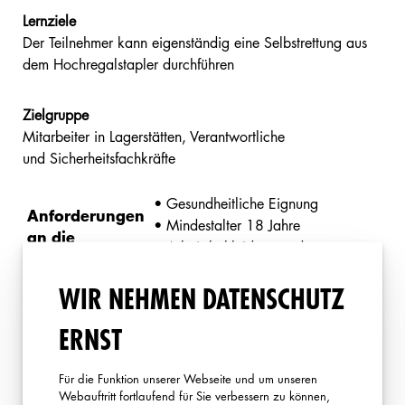
Lernziele
Der Teilnehmer kann eigenständig eine Selbstrettung aus
dem Hochregalstapler durchführen
Zielgruppe
Mitarbeiter in Lagerstätten, Verantwortliche
und Sicherheitsfachkräfte
• Gesundheitliche Eignung
Anforderungen
• Mindestalter 18 Jahre
an die
• Arbeitsbekleidung und
Teilnehmer
Sicherheitsschuhe
WIR NEHMEN DATENSCHUTZ
Dauer
ca. 4-5 Stunden
ERNST
Teilnehmerzahl
Max. 6 pro Gruppe
Für die Funktion unserer Webseite und um unseren
Safety And Rescue Academy
Webauftritt fortlaufend für Sie verbessern zu können,